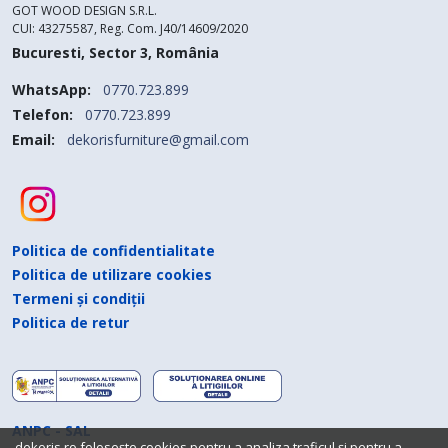
GOT WOOD DESIGN S.R.L.
CUI: 43275587, Reg. Com. J40/14609/2020
Bucuresti, Sector 3, România
WhatsApp:
0770.723.899
Telefon:
0770.723.899
Email:
dekorisfurniture@gmail.com
Politica de confidentialitate
Politica de utilizare cookies
Termeni și condiții
Politica de retur
ANPC - SAL
dekoris.ro folosește cookies pentru a analiza traficul și pentru a