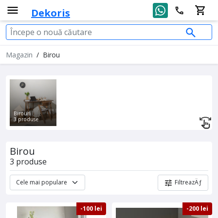
Dekoris
Magazin
/
Birou
Birouri
3 produse
Birou
3 produse
FiltreazÄƒ
-100 lei
-200 lei