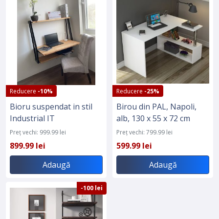
Reducere
-10%
Reducere
-25%
Bioru suspendat in stil
Birou din PAL, Napoli,
Industrial IT
alb, 130 x 55 x 72 cm
Preț vechi: 999.99 lei
Preț vechi: 799.99 lei
899.99 lei
599.99 lei
Adaugă
Adaugă
-100 lei