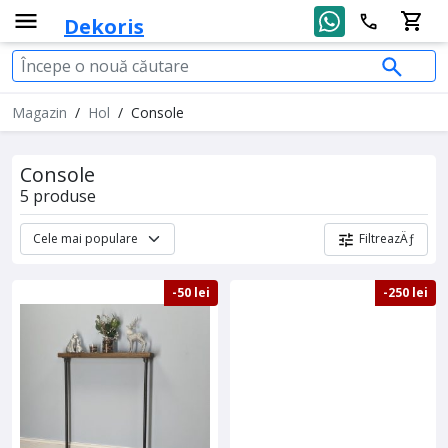
Dekoris
Magazin
/
Hol
/
Console
Console
5 produse
FiltreazÄƒ
-50 lei
-250 lei