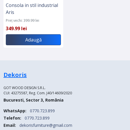
Consola in stil industrial
Aris
Preț vechi: 399.99 lei
349.99 lei
Adaugă
Dekoris
GOT WOOD DESIGN S.R.L.
CUI: 43275587, Reg. Com. J40/14609/2020
Bucuresti, Sector 3, România
WhatsApp:
0770.723.899
Telefon:
0770.723.899
Email:
dekorisfurniture@gmail.com