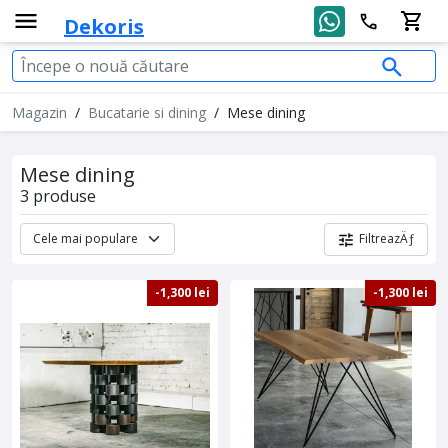
Dekoris
Magazin
/
Bucatarie si dining
/
Mese dining
Mese dining
3 produse
FiltreazÄƒ
-1,300 lei
-1,300 lei