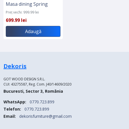
Masa dining Spring
Preț vechi: 999.99 lei
699.99 lei
Adaugă
Dekoris
GOT WOOD DESIGN S.R.L.
CUI: 43275587, Reg. Com. J40/14609/2020
Bucuresti, Sector 3, România
WhatsApp:
0770.723.899
Telefon:
0770.723.899
Email:
dekorisfurniture@gmail.com