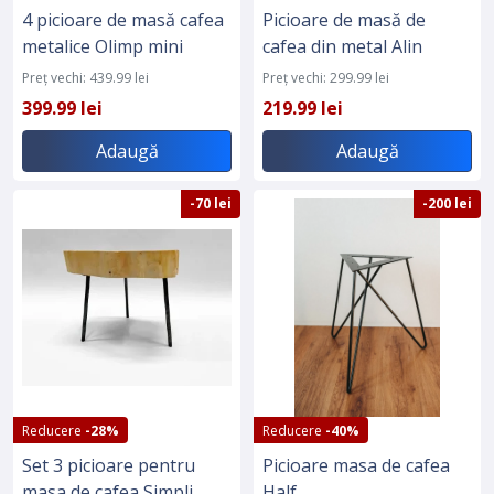
4 picioare de masă cafea
Picioare de masă de
metalice Olimp mini
cafea din metal Alin
Preț vechi: 439.99 lei
Preț vechi: 299.99 lei
399.99 lei
219.99 lei
Adaugă
Adaugă
-70 lei
-200 lei
Reducere
-28%
Reducere
-40%
Set 3 picioare pentru
Picioare masa de cafea
masa de cafea Simpli
Half