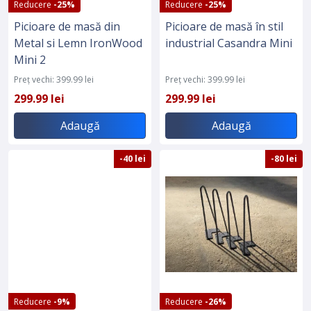
Reducere
-25%
Reducere
-25%
Picioare de masă din
Picioare de masă în stil
Metal si Lemn IronWood
industrial Casandra Mini
Mini 2
Preț vechi: 399.99 lei
Preț vechi: 399.99 lei
299.99 lei
299.99 lei
Adaugă
Adaugă
-40 lei
-80 lei
Reducere
-9%
Reducere
-26%