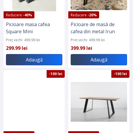
Reducere
-40%
Reducere
-20%
Picioare masa cafea
Picioare de masă de
Square Mini
cafea din metal Irun
Preț vechi: 499.99 lei
Preț vechi: 499.99 lei
299.99 lei
399.99 lei
Adaugă
Adaugă
-100 lei
-100 lei