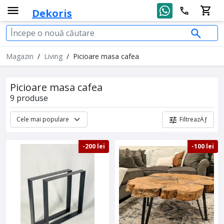
Dekoris
Magazin
/
Living
/
Picioare masa cafea
Picioare masa cafea
9 produse
FiltreazÄƒ
-200 lei
-100 lei