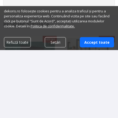
dekoris.ro folosește cookies pentru a analiza traficul și pentru a
personaliza experiența web. Continuând vizita pe site sau facând
click pe butonul "Sunt de Acord", acceptați utilizarea modulelor
Produse similare
cookie. Detalii în
Politica de confidențialitate.
-69 lei
-300 lei
Refuză toate
Setări
Accept toate
Reducere
-23%
Reducere
-20%
Comoda TV, Elara,
Biblioteca in stil industrial,
80X39X25 cm, Stejar
Marea, 206 x 200x 20 cm,
Bardolino
negru/nuc