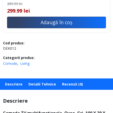
389.99 lei
299.99 lei
Adaugă în coș
Cod produs:
DEK012
Categorii produs:
Comode
Living
Descriere
Detalii Tehnice
Recenzii (0)
Descriere
Comoda TV multifunctionala, Oveo, Gri, 100 X 39 X