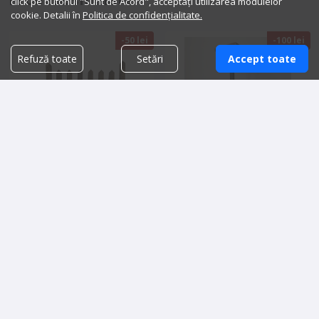
click pe butonul "Sunt de Acord", acceptați utilizarea modulelor
cookie. Detalii în
Politica de confidențialitate.
-50 lei
-100 lei
Refuză toate
Setări
Accept toate
Reducere
-38%
Reducere
-33%
Gardulet de gradina Deko
Suport pentru ghivece, in stil
Garden
industrial, Dalia
Preț vechi: 129.99 lei
Preț vechi: 299.99 lei
79.99 lei
199.99 lei
Adaugă
Adaugă