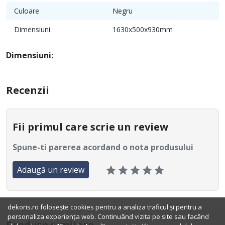
Culoare
Negru
Dimensiuni
1630x500x930mm
Dimensiuni:
Recenzii
Fii primul care scrie un review
Spune-ti parerea acordand o nota produsului
Adaugă un review
dekoris.ro folosește cookies pentru a analiza traficul și pentru a
personaliza experiența web. Continuând vizita pe site sau facând
Produse similare