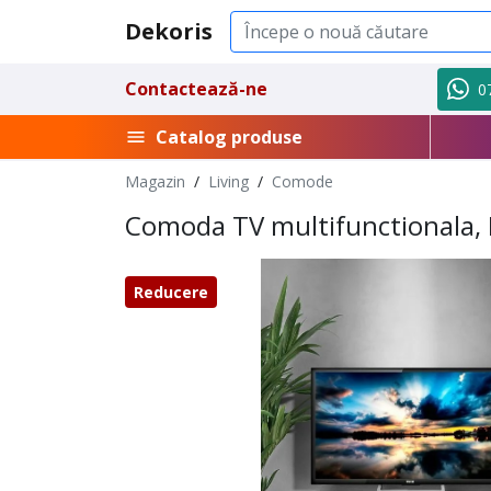
Dekoris
Contactează-ne
0
Catalog produse
Magazin
/
Living
/
Comode
Comoda TV multifunctionala, M
Reducere