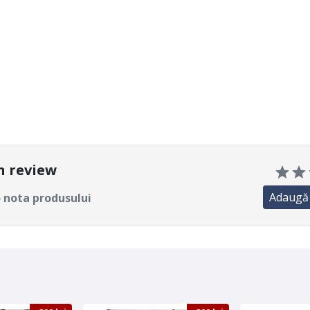
un review
Adaugă 
 nota produsului