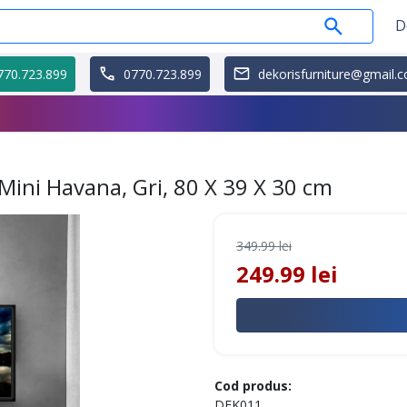
D
770.723.899
0770.723.899
dekorisfurniture@gmail.
ini Havana, Gri, 80 X 39 X 30 cm
349.99 lei
249.99 lei
Cod produs:
DEK011