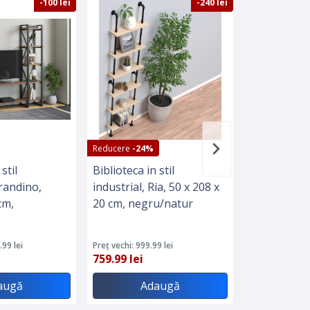
-100 lei
-240 lei
Reducere
-24%
Reducere
-7%
stil
Biblioteca in stil
Biblioteca in
Grandino,
industrial, Ria, 50 x 208 x
industrial, 
cm,
20 cm, negru/natur
175 x 20 cm
.99 lei
Preț vechi: 999.99 lei
Preț vechi: 799.
759.99 lei
739.99 lei
augă
Adaugă
A