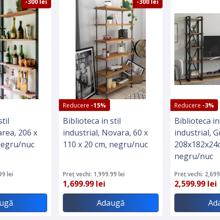
-300 lei
-300 lei
Reducere
-15%
Reducere
-3%
til
Biblioteca in stil
Biblioteca in 
area, 206 x
industrial, Novara, 60 x
industrial, 
negru/nuc
110 x 20 cm, negru/nuc
208x182x24
negru/nuc
99 lei
Preț vechi: 1,999.99 lei
Preț vechi: 2,699
1,699.99 lei
2,599.99 lei
ugă
Adaugă
Ad