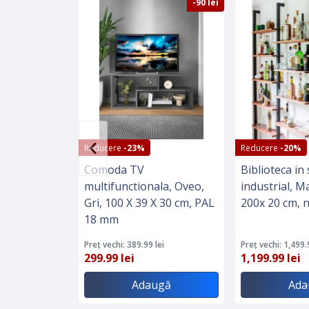
-90 lei
Reducere
-23%
Reducere
-20%
Comoda TV
Biblioteca in s
multifunctionala, Oveo,
industrial, M
Gri, 100 X 39 X 30 cm, PAL
200x 20 cm, 
18 mm
Preț vechi: 389.99 lei
Preț vechi: 1,499.
299.99 lei
1,199.99 lei
Adaugă
Ada