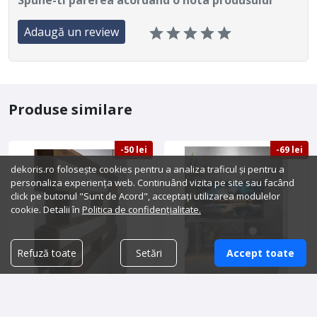
Adaugă un review
Produse similare
-50 lei
-69 lei
dekoris.ro folosește cookies pentru a analiza traficul și pentru a
personaliza experiența web. Continuând vizita pe site sau facând
click pe butonul "Sunt de Acord", acceptați utilizarea modulelor
cookie. Detalii în
Politica de confidențialitate.
Refuză toate
Setări
Accept toate
Reducere
-14%
Reducere
-23%
Raft de perete/ biblioteca
Comoda TV, Elara,